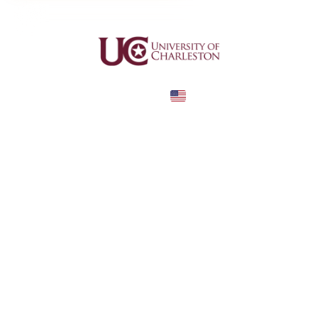
United States
COUNTRY
—
TUITION
в год