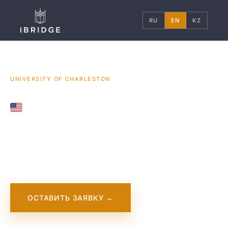
RU
EN
KZ
ГЛАВНАЯ
США
УНИВЕРСИТЕТЫ
/
/
/
UNIVERSITY OF CHARLESTON
UNITED STATES
University of
Charleston
ОСТАВИТЬ ЗАЯВКУ →