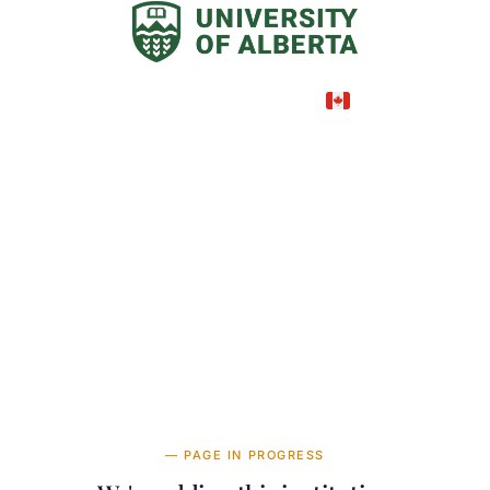
Canada
COUNTRY
39,233—39,233 CAD
TUITION
в год
— PAGE IN PROGRESS