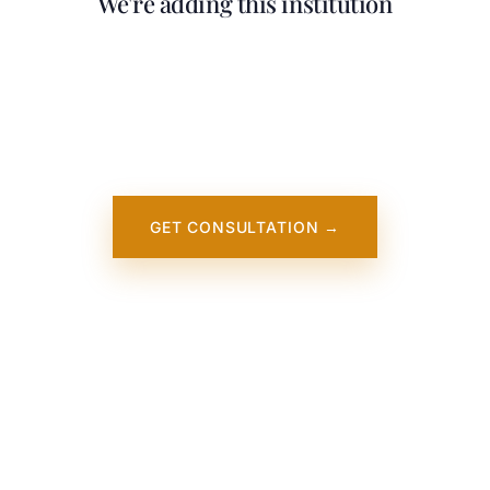
We're adding this institution
Our team is working on adding detailed
information about University of Alberta. It
will appear on our website soon. In the
meantime, contact us — we work directly
with this institution.
GET CONSULTATION →