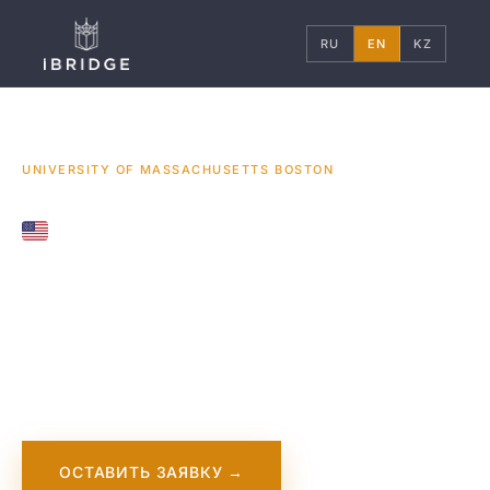
RU
EN
KZ
ГЛАВНАЯ
США
УНИВЕРСИТЕТЫ
/
/
/
UNIVERSITY OF MASSACHUSETTS BOSTON
UNITED STATES
University of
Massachusetts
Boston
ОСТАВИТЬ ЗАЯВКУ →