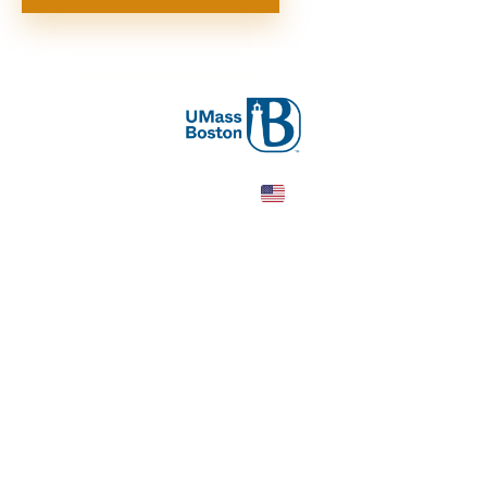
United States
COUNTRY
—
TUITION
в год