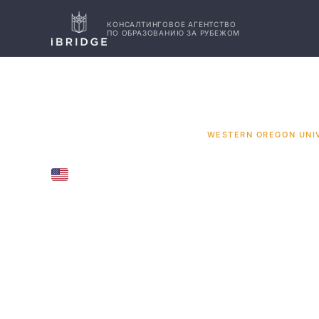
КОНСАЛТИНГОВОЕ АГЕНТСТВО
ПО ОБРАЗОВАНИЮ ЗА РУБЕЖОМ
ГЛАВНАЯ
США
УНИВЕРСИТЕТЫ
/
/
/
WESTERN OREGON UNI
UNITED STATES
Western 
Universit