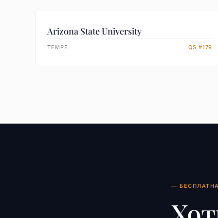
Arizona State University
TEMPE
QS #179
— БЕСПЛАТН
Хот