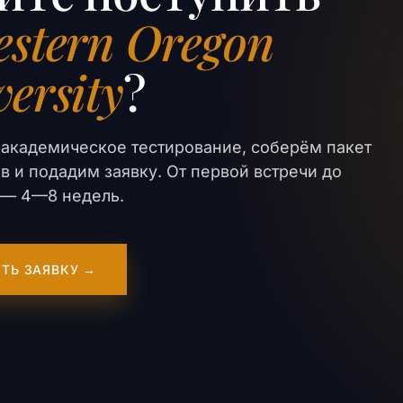
stern Oregon
ersity
?
академическое тестирование, соберём пакет
в и подадим заявку. От первой встречи до
er — 4—8 недель.
ТЬ ЗАЯВКУ →