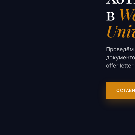
в
We
Univ
Проведём 
документо
offer lett
ОСТАВИ