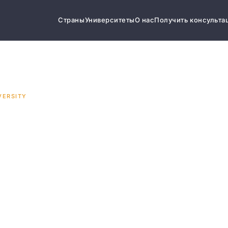
Страны
Университеты
О нас
Получить консульта
VERSITY
Oregon
y