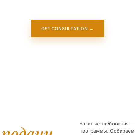
Oregon University. It will appear on our website soon. In th
meantime, contact us — we work directly with this institution
GET CONSULTATION →
Базовые требования — 
я
подачи
программы. Собираем