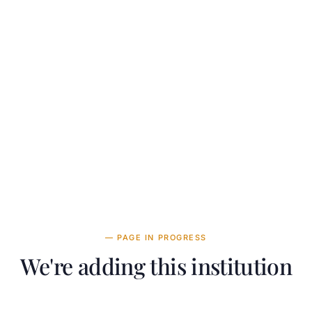
— PAGE IN PROGRESS
We're adding this institution
 team is working on adding detailed information about Wes