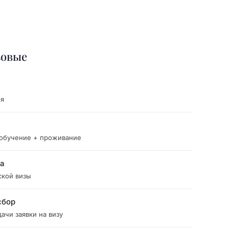
зовые
ия
 обучение + проживание
ка
ской визы
сбор
ачи заявки на визу