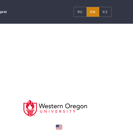
цию
RU
EN
KZ
United States
COUNTRY