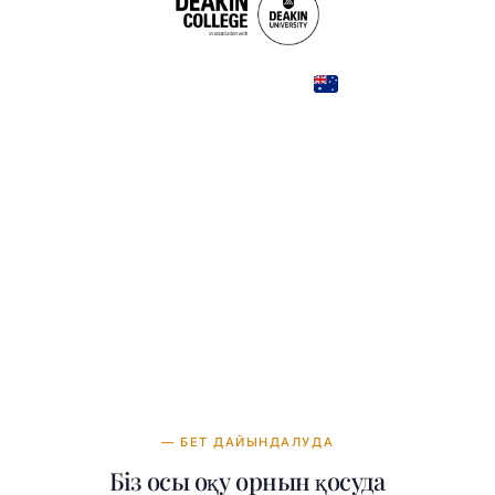
Australia
COUNTRY
32,200—40,000 AUD
TUITION
в год
— БЕТ ДАЙЫНДАЛУДА
Біз осы оқу орнын қосуда