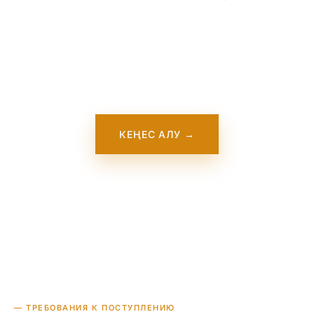
Біздің командамыз Deakin College туралы
толық ақпарат қосу үстінде. Ол жақында
сайтымызда пайда болады. Осы уақытта
бізге хабарласыңыз — біз осы оқу
орнымен тікелей жұмыс істейміз.
КЕҢЕС АЛУ →
— ТРЕБОВАНИЯ К ПОСТУПЛЕНИЮ