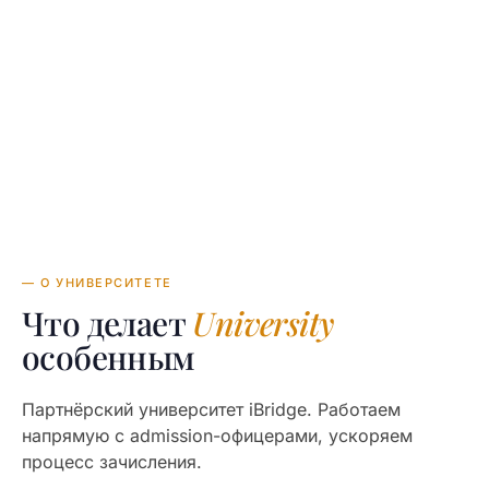
World 2025
34,110—67,950 NZD
TUITION
в год
— О УНИВЕРСИТЕТЕ
Что делает
University
особенным
Партнёрский университет iBridge. Работаем
напрямую с admission-офицерами, ускоряем
процесс зачисления.