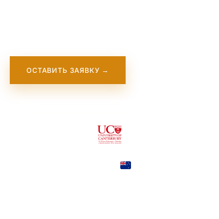
Университет Кентербери, расположенный в
Крайстчерче, является одним из ведущих
университетов Новой Зеландии.
ОСТАВИТЬ ЗАЯВКУ →
New Zealand
COUNTRY
Christchurch
CITY
#284
QS RANKING