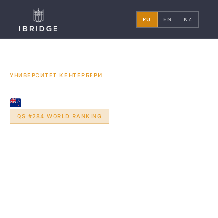
RU
EN
KZ
ГЛАВНАЯ
НОВАЯ ЗЕЛАНДИЯ
УНИВЕРСИТЕТЫ
/
/
/
УНИВЕРСИТЕТ КЕНТЕРБЕРИ
CHRISTCHURCH, NEW ZEALAND
QS #284 WORLD RANKING
Университет
Кентербери
Университет Кентербери