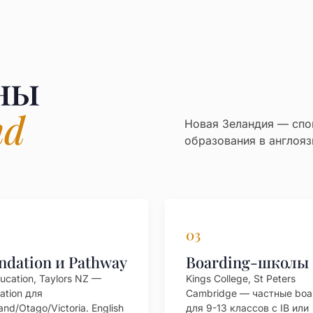
ны
nd
Новая Зеландия — спо
образования в англояз
03
ndation и Pathway
Boarding-школы
ucation, Taylors NZ —
Kings College, St Peters
ation для
Cambridge — частные boa
and/Otago/Victoria. English
для 9-13 классов с IB или