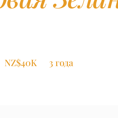
ictoria Wellington — новозеландские университеты
ка английских стран с stable immigration path,
quality of life.
NZ$40K
3 года
400
СРЕДНЕЕ ОБУЧЕНИЕ/ГОД
POST-STUDY WORK VISA