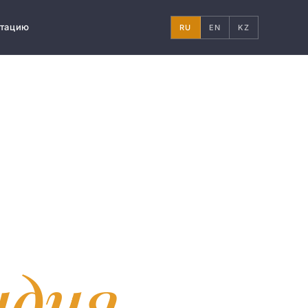
ьтацию
RU
EN
KZ
ндия