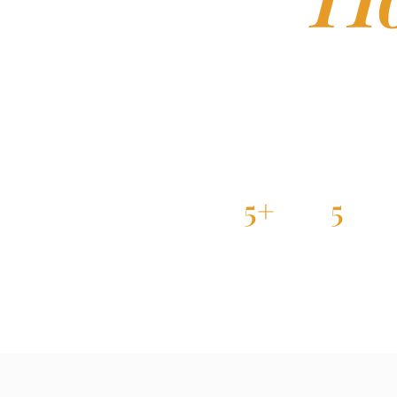
Auckland, Otago, V
в топ-300 QS. Пятер
low population, high 
5+
5
ПАРТНЁРСКИХ
В QS TOP-