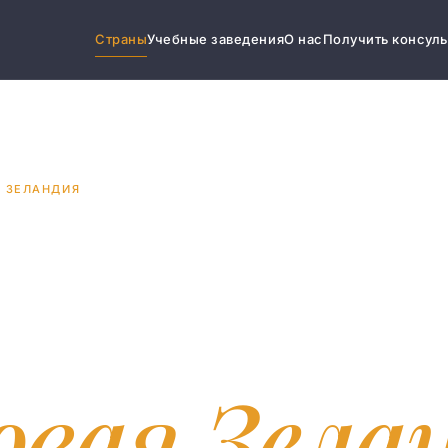
Страны
Учебные заведения
О нас
Получить консул
Я ЗЕЛАНДИЯ
азование
овая Зела