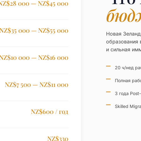
NZ$28 000 — NZ$45 000
бюд
NZ$35 000 — NZ$55 000
Новая Зеланд
образования в
и сильная имм
NZ$10 000 — NZ$16 000
20 ч/нед р
Полная раб
NZ$7 500 — NZ$11 000
3 года Post
Skilled Mig
NZ$600 / год
NZ$330