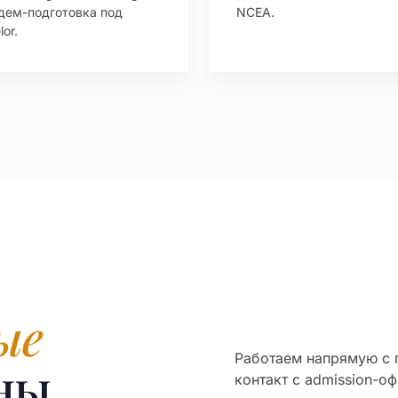
дем-подготовка под
NCEA.
or.
ые
Работаем напрямую с
ны
контакт с admission-о