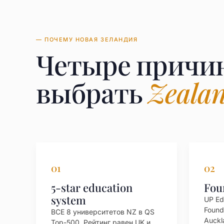
— ПОЧЕМУ НОВАЯ ЗЕЛАНДИЯ
Четыре причи
выбрать
Zeala
01
02
5-star education
Fou
system
UP Ed
Found
ВСЕ 8 университетов NZ в QS
Auckl
Top-500. Рейтинг равен UK и