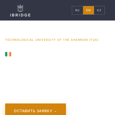
RU
EN
KZ
ГЛАВНАЯ
ИРЛАНДИЯ
УНИВЕРСИТЕТЫ
/
/
/
TECHNOLOGICAL UNIVERSITY OF THE SHANNON (TUS)
IRELAND
Technological
University of the
Shannon (TUS)
ОСТАВИТЬ ЗАЯВКУ →