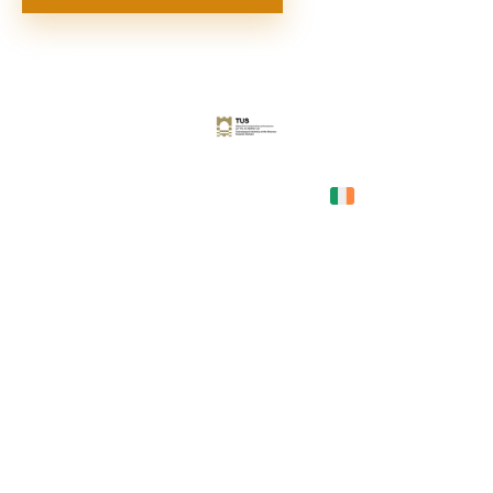
Ireland
COUNTRY
—
TUITION
в год