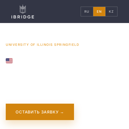
RU
EN
KZ
ГЛАВНАЯ
США
УНИВЕРСИТЕТЫ
/
/
/
UNIVERSITY OF ILLINOIS SPRINGFIELD
UNITED STATES
University of Illinois
Springfield
ОСТАВИТЬ ЗАЯВКУ →