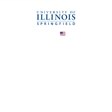
United States
COUNTRY
—
TUITION
в год