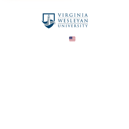
United States
COUNTRY
—
TUITION
в год