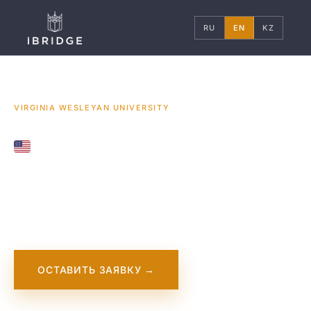
RU
EN
KZ
ГЛАВНАЯ
США
УНИВЕРСИТЕТЫ
/
/
/
VIRGINIA WESLEYAN UNIVERSITY
UNITED STATES
Virginia Wesleyan
University
ОСТАВИТЬ ЗАЯВКУ →